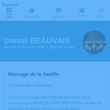
Partager
E-mail
SMS
WhatsApp
Facebook
Lien
Daniel BEAUVAIS
décédé le 18 février 2026 à l'âge de 90 ans
Message de la famille
Chère famille, chers amis,
C’est avec une grande tristesse que nous vous
annonçons le décès de Daniel BEAUVAIS survenu le
mercredi 18 février 2026 à La Ferte Mace.