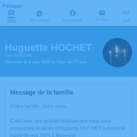
Partager
E-mail
SMS
WhatsApp
Facebook
Lien
Huguette HOCHET
née RIGOUIN
décédée le 6 mai 2025 à l'âge de 77 ans
Message de la famille
Chère famille, chers amis,
C’est avec une grande tristesse que nous vous
annonçons le décès d’Huguette HOCHET survenu le
mardi 06 mai 2025 à Mayenne.