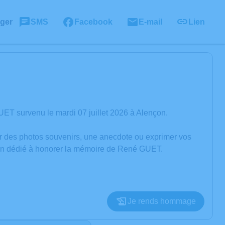
ager
SMS
Facebook
E-mail
Lien
ET survenu le mardi 07 juillet 2026 à Alençon.
er des photos souvenirs, une anecdote ou exprimer vos
sion dédié à honorer la mémoire de René GUET.
Je rends hommage