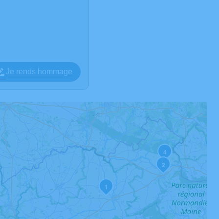
Je rends hommage
4
2
1