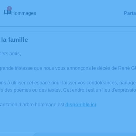
4
Hommages
Part
la famille
hers amis,
grande tristesse que nous vous annonçons le décès de René GU
ons à utiliser cet espace pour laisser vos condoléances, partag
rs des poèmes ou des textes. Cet endroit est un lieu d'expres
lantation d’arbre hommage est
disponible ici
.