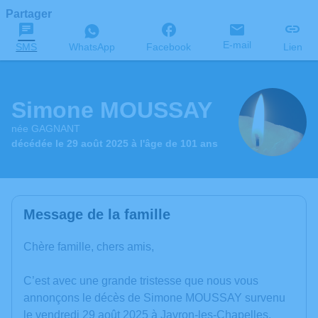
Partager
E-mail
SMS
WhatsApp
Facebook
Lien
Simone MOUSSAY
née GAGNANT
décédée le 29 août 2025 à l'âge de 101 ans
Message de la famille
Chère famille, chers amis,
C’est avec une grande tristesse que nous vous
annonçons le décès de Simone MOUSSAY survenu
le vendredi 29 août 2025 à Javron-les-Chapelles.