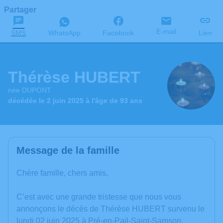
Partager
E-mail
SMS
WhatsApp
Facebook
Lien
Thérèse HUBERT
née DUPONT
décédée le 2 juin 2025 à l'âge de 93 ans
Message de la famille
Chère famille, chers amis,
C’est avec une grande tristesse que nous vous
annonçons le décès de Thérèse HUBERT survenu le
lundi 02 juin 2025 à Pré-en-Pail-Saint-Samson.