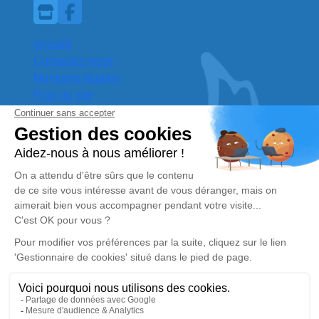
Accueil
Contactez-nous
Mentions légales
Plan du site
Une organisation d’obsèques
dans les moindres détails
DOITEAU POMPES FUNÈBRES
est à votre
service pour assurer l’organisation des obsèques
d’un proche à Alençon. Une équipe compétente
s’occupe de tout.
Contactez-nous
Haut de page