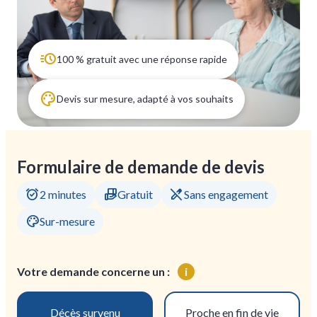
100 % gratuit avec une réponse rapide
Devis sur mesure, adapté à vos souhaits
Formulaire de demande de devis
alarm_on
hand_package
edit_off
2 minutes
Gratuit
Sans engagement
palette
Sur-mesure
Votre demande concerne un :
i
Décès survenu
Proche en fin de vie